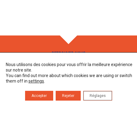
RETROUVEZ-NOUS
Nous utilisons des cookies pour vous offrir la meilleure expérience
Adresse
83 Route des Alix
sur notre site.
46500 Rocamadour
You can find out more about which cookies we are using or switch
them off in
settings
.
Horaires d’ouverture
Lundi au vendredi 9h00 – 17h00
Accepter
Rejeter
Réglages
Téléphone
05 82 92 67 40
CONTACT
PRESSE
MENTIONS LÉGALES