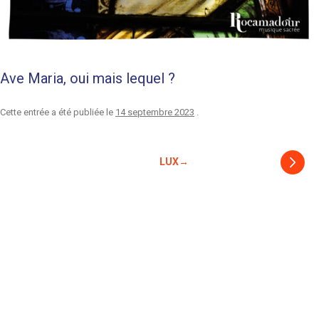
Ave Maria, oui mais lequel ?
Cette entrée a été publiée le
14 septembre 2023
.
Navigation
LUX
→
des
articles