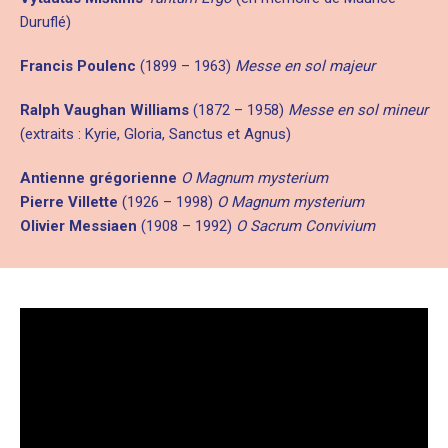
Duruflé)
Francis Poulenc
(1899 – 1963)
Messe en sol majeur
Ralph Vaughan Williams
(1872 – 1958)
Messe en sol mineur
(extraits : Kyrie, Gloria, Sanctus et Agnus)
Antienne grégorienne
O Magnum mysterium
Pierre Villette
(1926 – 1998)
O Magnum mysterium
Olivier Messiaen
(1908 – 1992)
O Sacrum Convivium