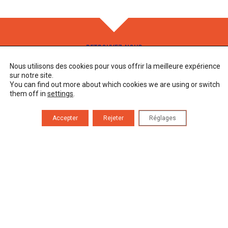
RETROUVEZ-NOUS
Nous utilisons des cookies pour vous offrir la meilleure expérience
Adresse
83 Route des Alix
sur notre site.
46500 Rocamadour
You can find out more about which cookies we are using or switch
them off in
settings
.
Horaires d’ouverture
Lundi au vendredi 9h00 – 17h00
Accepter
Rejeter
Réglages
Téléphone
05 82 92 67 40
CONTACT
PRESSE
MENTIONS LÉGALES
L’Ensemble la Sportelle est une production de l’association
Cantica Sacra Rocamadour
La
Caisse des Dépôts
est mécène de l’Ensemble la Sportelle.