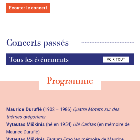
Ecouter le concert
Concerts passés
Tous les événements
VOIR TOUT
Programme
Maurice Duruflé
(1902 – 1986)
Quatre Motets sur des
thèmes grégoriens
Vytautas Miškinis
(né en 1954)
Ubi Caritas
(en mémoire de
Maurice Duruflé)
Vytautas Miškinis
Tantum Ergo
(en mémoire de Maurice